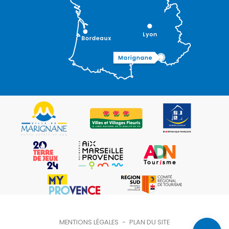
Description
Prestations
Ouvertures
Contacter
MENTIONS LÉGALES
-
PLAN DU SITE
par email