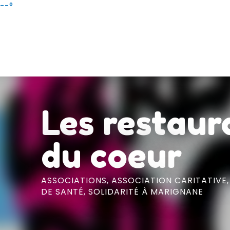
Aller
--°
au
contenu
principal
Les restaur
du coeur
ASSOCIATIONS,
ASSOCIATION CARITATIVE
DE SANTÉ, SOLIDARITÉ
À MARIGNANE