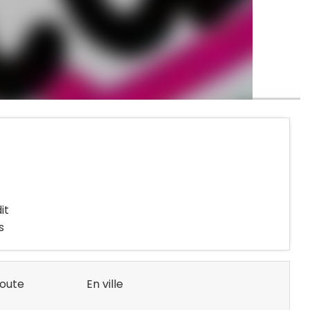
it
s
route
En ville