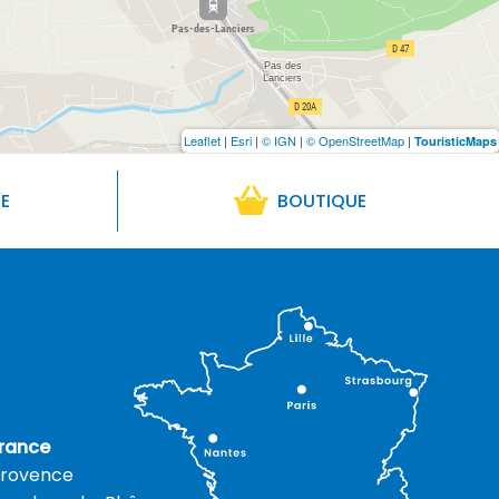
Leaflet
|
Esri
|
© IGN
|
© OpenStreetMap
|
TouristicMaps
RE
BOUTIQUE
rance
rovence