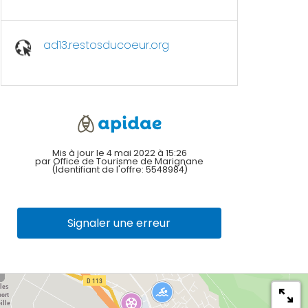
ad13.restosducoeur.org
Mis à jour le 4 mai 2022 à 15:26
par Office de Tourisme de Marignane
(Identifiant de l'offre:
5548984
)
Signaler une erreur