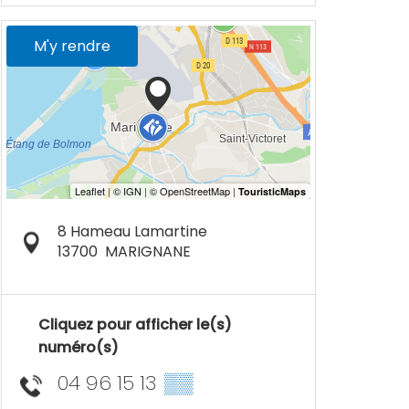
M'y rendre
8 Hameau Lamartine
13700
MARIGNANE
Cliquez pour afficher le(s)
numéro(s)
04 96 15 13
▒▒