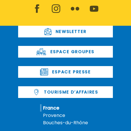
NEWSLETTER
ESPACE GROUPES
ESPACE PRESSE
TOURISME D’AFFAIRES
France
Provence
Bouches-du-Rhône