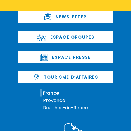
NEWSLETTER
ESPACE GROUPES
ESPACE PRESSE
TOURISME D’AFFAIRES
France
Provence
Bouches-du-Rhône