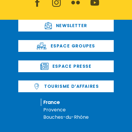
NEWSLETTER
ESPACE GROUPES
ESPACE PRESSE
TOURISME D’AFFAIRES
France
Provence
Bouches-du-Rhône