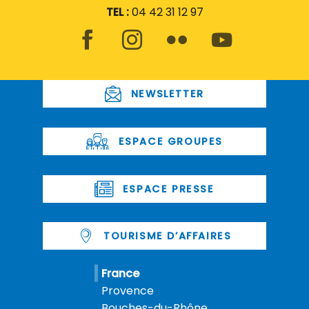
TEL :
04 42 31 12 97
NEWSLETTER
ESPACE GROUPES
ESPACE PRESSE
TOURISME D’AFFAIRES
France
Provence
Bouches-du-Rhône