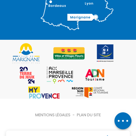
Description
Prestations
Contacter
MENTIONS LÉGALES
-
PLAN DU SITE
par email