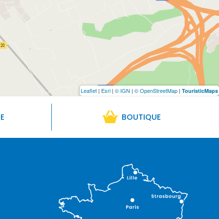
Leaflet
|
Esri
|
© IGN
|
© OpenStreetMap
|
TouristicMaps
RE
BOUTIQUE