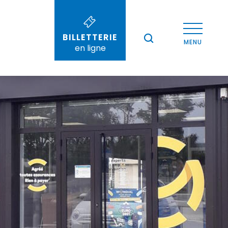
Voir les photos (2)
BILLETTERIE
--°
MENU
en ligne
Recherche