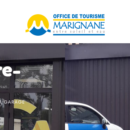
re-
U,
GARAGE