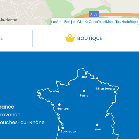
Leaflet
|
Esri
|
© IGN
|
© OpenStreetMap
|
TouristicMaps
RE
BOUTIQUE
rance
rovence
ouches-du-Rhône