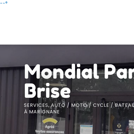
Aller
--°
au
contenu
principal
Mondial Pa
Brise
SERVICES,
AUTO / MOTO / CYCLE / BATEA
À MARIGNANE