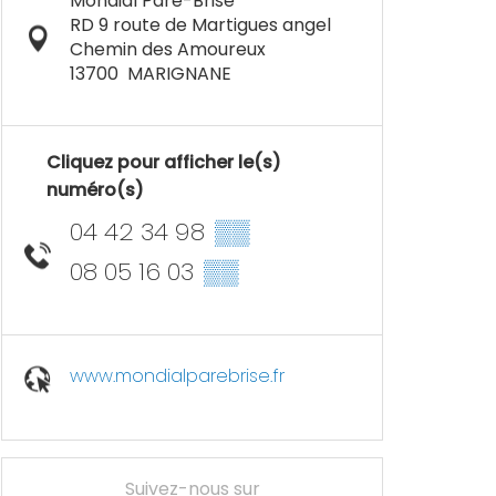
Mondial Pare-Brise
RD 9 route de Martigues angel
Chemin des Amoureux
13700
MARIGNANE
Cliquez pour afficher le(s)
numéro(s)
04 42 34 98
▒▒
08 05 16 03
▒▒
www.mondialparebrise.fr
Suivez-nous sur