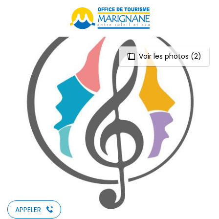
Aller
au
contenu
principal
Voir les photos (2)
APPELER