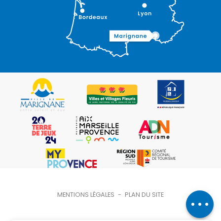
Description
Contacter
MENTIONS LÉGALES
-
PLAN DU SITE
par email