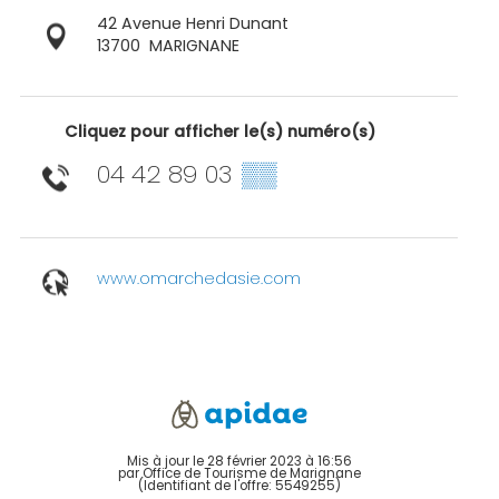
42 Avenue Henri Dunant
13700
MARIGNANE
Cliquez pour afficher le(s) numéro(s)
04 42 89 03
▒▒
www.omarchedasie.com
Mis à jour le 28 février 2023 à 16:56
par Office de Tourisme de Marignane
(Identifiant de l'offre:
5549255
)