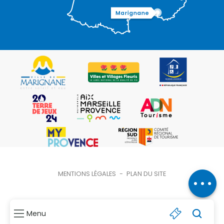
Description
Prestations
Tarifs
Ouvertures
Contacter
MENTIONS LÉGALES
-
PLAN DU SITE
par email
Menu