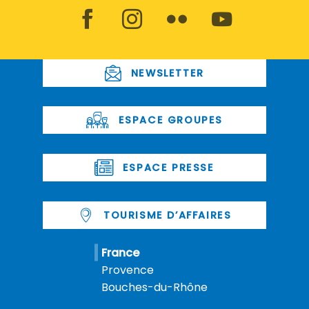
NEWSLETTER
ESPACE GROUPES
ESPACE PRESSE
TOURISME D’AFFAIRES
France
Provence
Bouches-du-Rhône