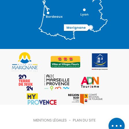
Description
Ouvertures
Contacter
MENTIONS LÉGALES
-
PLAN DU SITE
par email