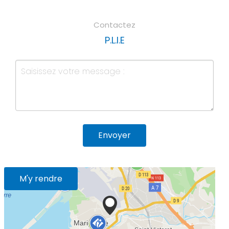
Contactez
P.L.I.E
Envoyer
M'y rendre