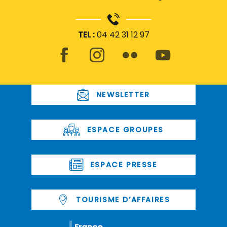
TEL :
04 42 31 12 97
NEWSLETTER
ESPACE GROUPES
ESPACE PRESSE
TOURISME D’AFFAIRES
France