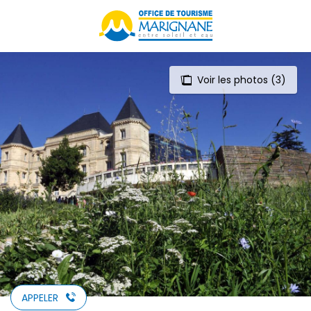
Aller
au
contenu
principal
Voir les photos (3)
APPELER