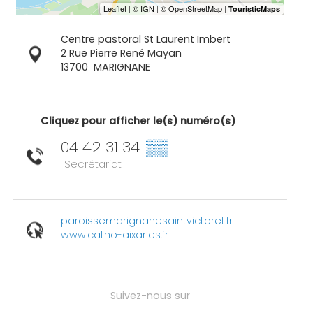
Centre pastoral St Laurent Imbert
2 Rue Pierre René Mayan
13700
MARIGNANE
Cliquez pour afficher le(s) numéro(s)
04 42 31 34
▒▒
Secrétariat
paroissemarignanesaintvictoret.fr
www.catho-aixarles.fr
Suivez-nous sur