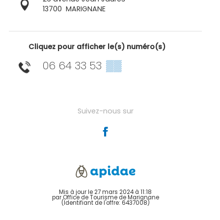
13700
MARIGNANE
Cliquez pour afficher le(s) numéro(s)
06 64 33 53
▒▒
Suivez-nous sur
Mis à jour le 27 mars 2024 à 11:18
par Office de Tourisme de Marignane
(Identifiant de l'offre:
6437008
)