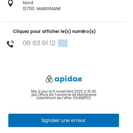
Nord
13700
MARIGNANE
Cliquez pour afficher le(s) numéro(s)
06 63 91 12
▒▒
Mis à jour le 6 novembre 2020 à 15:40
par Office de Tourisme de Marignane
(Identifiant de l'offre:
5549850
)
Signaler une erreur