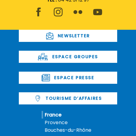
NEWSLETTER
ESPACE GROUPES
ESPACE PRESSE
TOURISME D’AFFAIRES
France
Provence
Bouches-du-Rhône