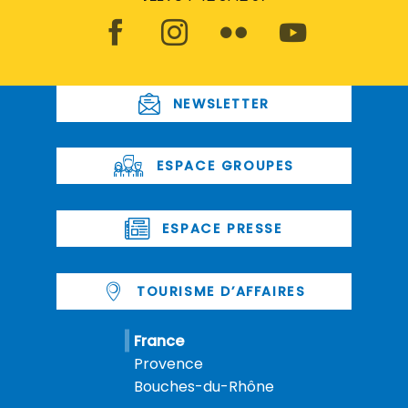
NEWSLETTER
ESPACE GROUPES
ESPACE PRESSE
TOURISME D’AFFAIRES
France
Provence
Bouches-du-Rhône