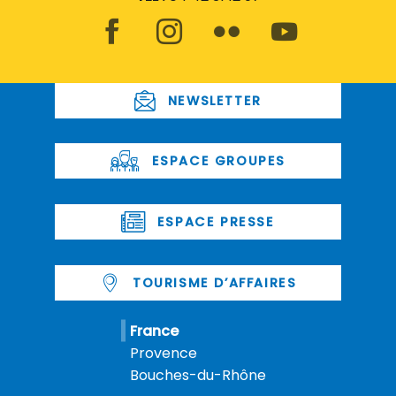
NEWSLETTER
ESPACE GROUPES
ESPACE PRESSE
TOURISME D’AFFAIRES
France
Provence
Bouches-du-Rhône