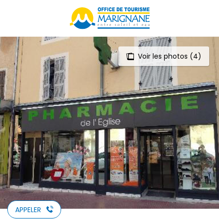
Aller
au
contenu
principal
Voir les photos (4)
APPELER