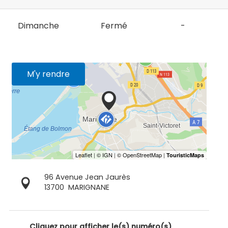
Dimanche
Fermé
-
M'y rendre
96 Avenue Jean Jaurès
13700
MARIGNANE
Cliquez pour afficher le(s) numéro(s)