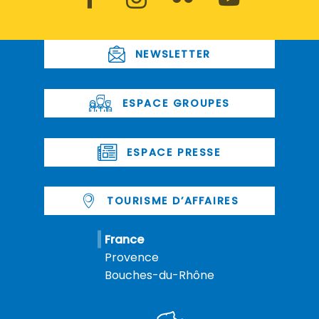
NEWSLETTER
ESPACE GROUPES
ESPACE PRESSE
TOURISME D’AFFAIRES
France
Provence
Bouches-du-Rhône