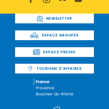
NEWSLETTER
ESPACE GROUPES
ESPACE PRESSE
TOURISME D’AFFAIRES
France
Provence
Bouches-du-Rhône