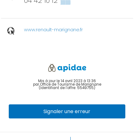
04 42 10 12
▒▒
www.renault-marignane.fr
Mis à jour le 14 avril 2023 à 13:36
par Office de Tourisme de Marignane
(Identifiant de l'offre:
5549755
)
Signaler une erreur