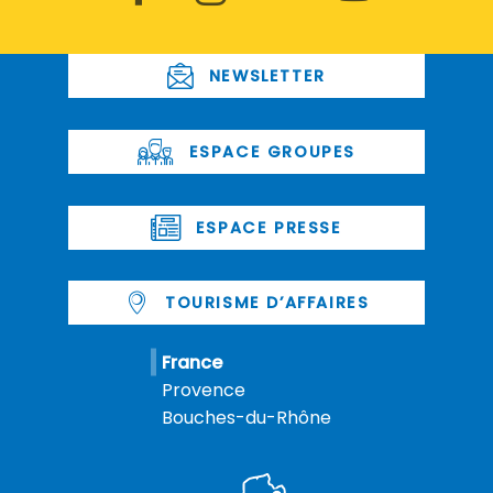
NEWSLETTER
ESPACE GROUPES
ESPACE PRESSE
TOURISME D’AFFAIRES
France
Provence
Bouches-du-Rhône