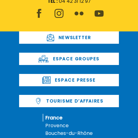
TEL :
04 42 31 12 97
NEWSLETTER
ESPACE GROUPES
ESPACE PRESSE
TOURISME D’AFFAIRES
France
Provence
Bouches-du-Rhône