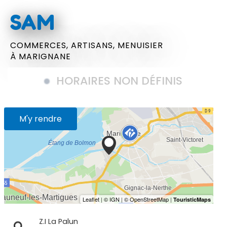
SAM
COMMERCES,
ARTISANS,
MENUISIER
À MARIGNANE
HORAIRES NON DÉFINIS
M'y rendre
Z.I La Palun