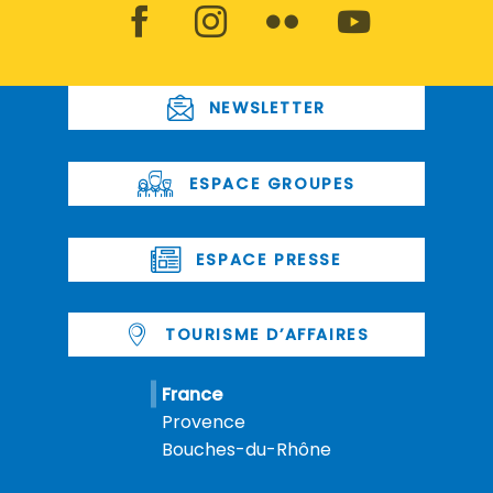
NEWSLETTER
ESPACE GROUPES
ESPACE PRESSE
TOURISME D’AFFAIRES
France
Provence
Bouches-du-Rhône