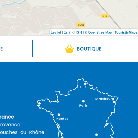
Leaflet
|
Esri
|
© IGN
|
© OpenStreetMap
|
TouristicMaps
RE
BOUTIQUE
rance
rovence
ouches-du-Rhône