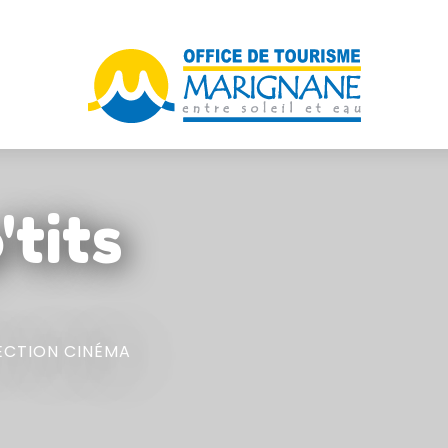
'tits
ECTION CINÉMA