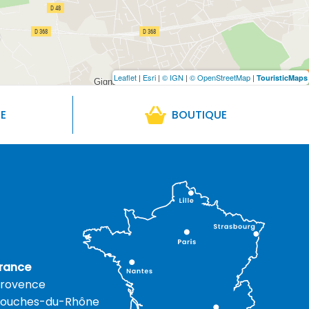
Leaflet
|
Esri
|
© IGN
|
© OpenStreetMap
|
TouristicMaps
RE
BOUTIQUE
rance
rovence
ouches-du-Rhône