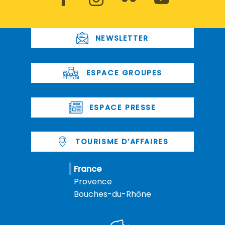
NEWSLETTER
ESPACE GROUPES
ESPACE PRESSE
TOURISME D’AFFAIRES
France
Provence
Bouches-du-Rhône