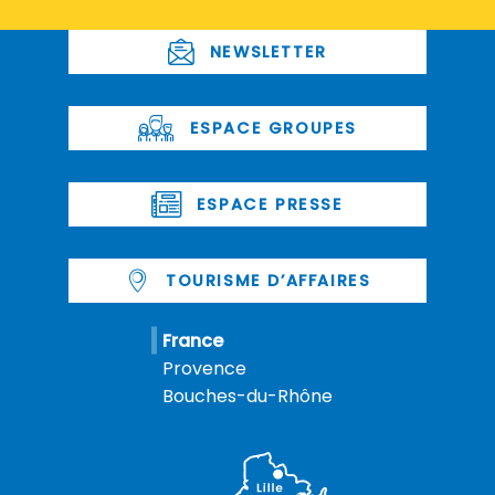
NEWSLETTER
ESPACE GROUPES
ESPACE PRESSE
TOURISME D’AFFAIRES
France
Provence
Bouches-du-Rhône