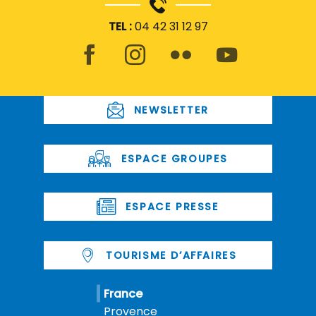
TEL :
04 42 31 12 97
NEWSLETTER
ESPACE GROUPES
ESPACE PRESSE
TOURISME D’AFFAIRES
France
Provence