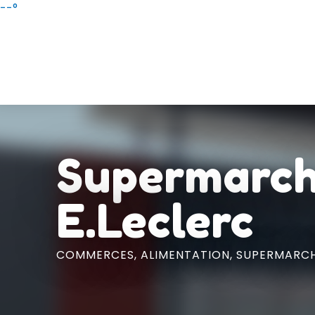
Aller
--°
au
contenu
principal
Supermarc
E.Leclerc
COMMERCES,
ALIMENTATION,
SUPERMARC