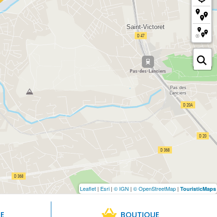
Leaflet
|
Esri
|
© IGN
|
© OpenStreetMap
|
TouristicMaps
RE
BOUTIQUE