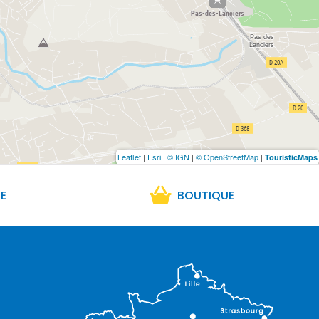
Leaflet
|
Esri
|
© IGN
|
© OpenStreetMap
|
TouristicMaps
RE
BOUTIQUE