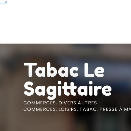
Aller
--°
au
contenu
principal
Tabac Le
Sagittaire
COMMERCES,
DIVERS AUTRES
COMMERCES,
LOISIRS,
TABAC,
PRESSE
À M