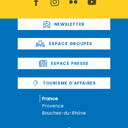
NEWSLETTER
ESPACE GROUPES
ESPACE PRESSE
TOURISME D’AFFAIRES
France
Provence
Bouches-du-Rhône