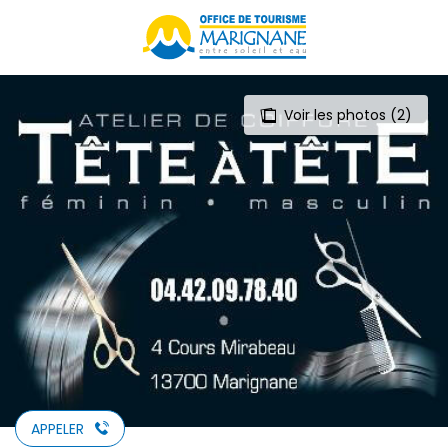
Aller
au
contenu
principal
Voir les photos (2)
APPELER