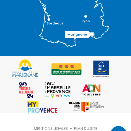
Description
Ouvertures
Contacter
MENTIONS LÉGALES
-
PLAN DU SITE
par email