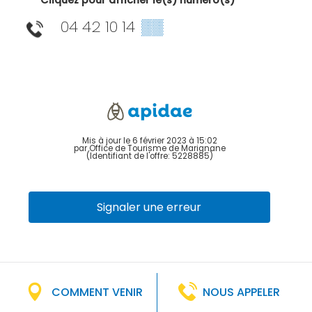
Cliquez pour afficher le(s) numéro(s)
04 42 10 14
▒▒
Mis à jour le 6 février 2023 à 15:02
par Office de Tourisme de Marignane
(Identifiant de l'offre:
5228885
)
Signaler une erreur
COMMENT VENIR
NOUS APPELER