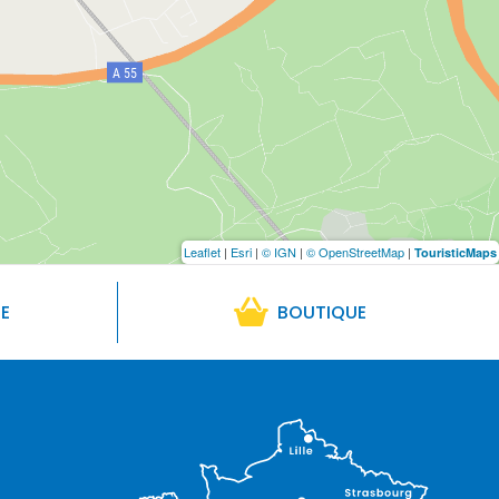
Leaflet
|
Esri
|
© IGN
|
© OpenStreetMap
|
TouristicMaps
RE
BOUTIQUE