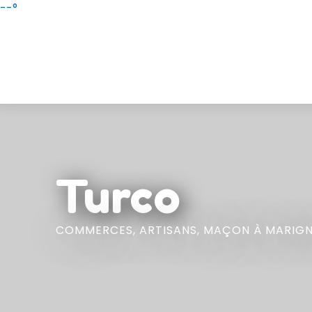
Aller
--°
au
contenu
principal
Turco
COMMERCES,
ARTISANS,
MAÇON
À MARIG