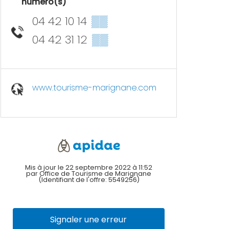
numéro(s)
04 42 10 14
▒▒
04 42 31 12
▒▒
www.tourisme-marignane.com
Mis à jour le 22 septembre 2022 à 11:52
par Office de Tourisme de Marignane
(Identifiant de l'offre:
5549256
)
Signaler une erreur