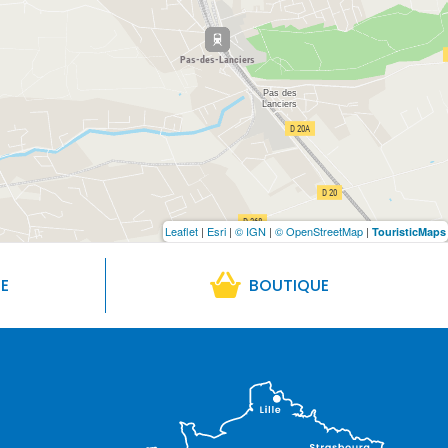
Leaflet
|
Esri
|
© IGN
|
© OpenStreetMap
|
TouristicMaps
RE
BOUTIQUE