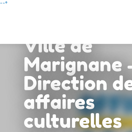
Aller
--°
au
contenu
principal
Ville de
Marignane 
Direction d
affaires
culturelles