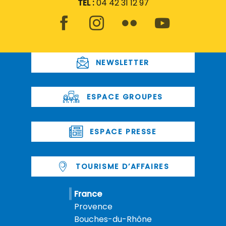
TEL :
04 42 31 12 97
NEWSLETTER
ESPACE GROUPES
ESPACE PRESSE
TOURISME D’AFFAIRES
France
Provence
Bouches-du-Rhône