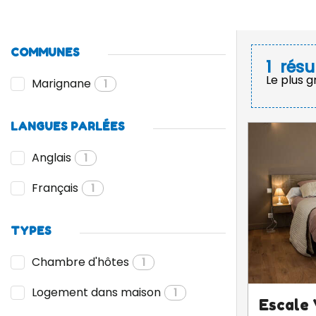
COMMUNES
1
résu
Le plus 
Marignane
1
LANGUES PARLÉES
Anglais
1
Français
1
TYPES
Chambre d'hôtes
1
Logement dans maison
1
Escale 