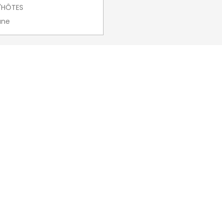
'HÔTES
ane