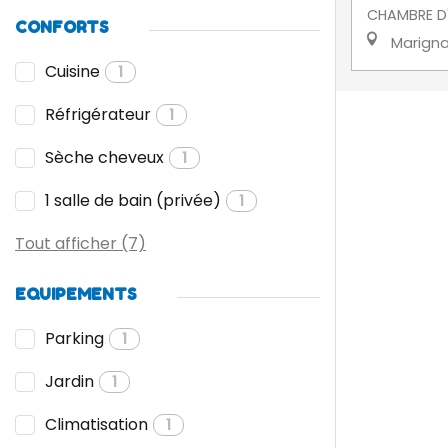
CHAMBRE D
CONFORTS
Marign
Cuisine
1
Réfrigérateur
1
Sèche cheveux
1
1 salle de bain (privée)
1
Tout afficher (7)
EQUIPEMENTS
Parking
1
Jardin
1
Climatisation
1