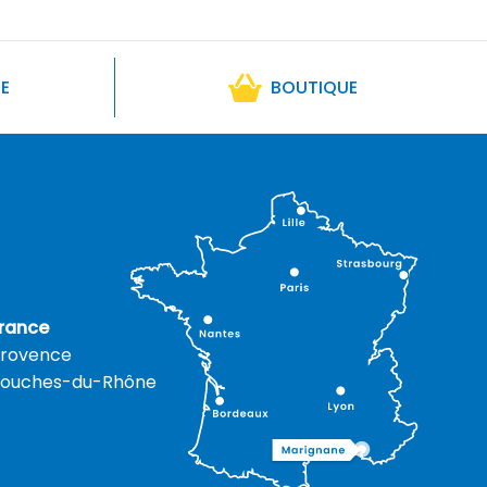
RE
BOUTIQUE
rance
rovence
ouches-du-Rhône