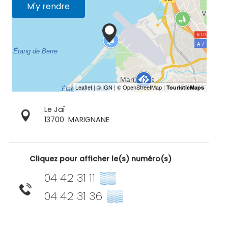
M'y rendre
Le Jaï
13700
MARIGNANE
Cliquez pour afficher le(s) numéro(s)
04 42 31 11
▒▒
04 42 31 36
▒▒