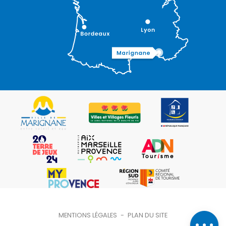
Description
Prestations
Tarifs
Ouvertures
Contacter
MENTIONS LÉGALES
-
PLAN DU SITE
par email