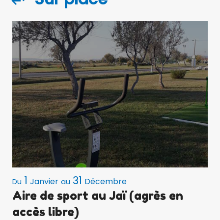
1
31
Janvier
Décembre
P
Du
au
Aire de sport au Jaï (agrès en
accès libre)