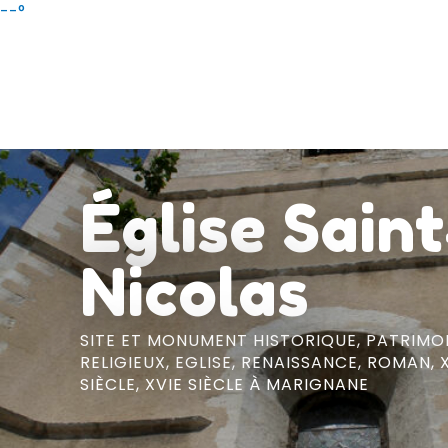
Aller
--°
au
contenu
principal
Église Saint
Nicolas
SITE ET MONUMENT HISTORIQUE,
PATRIMO
RELIGIEUX,
EGLISE,
RENAISSANCE,
ROMAN,
SIÈCLE,
XVIE SIÈCLE
À MARIGNANE