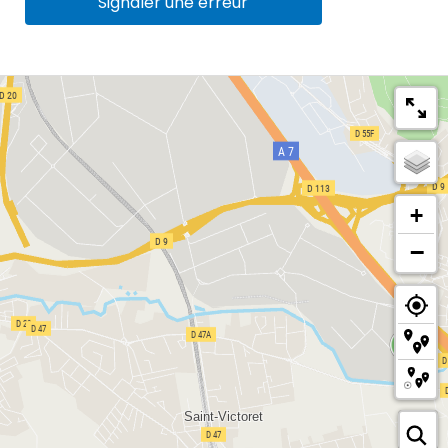
Signaler une erreur
+
−