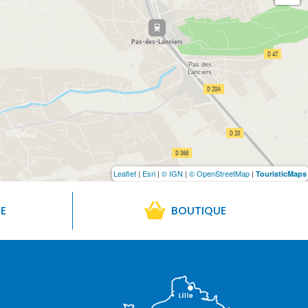
Leaflet
|
Esri
|
© IGN
|
© OpenStreetMap
|
TouristicMaps
RE
BOUTIQUE