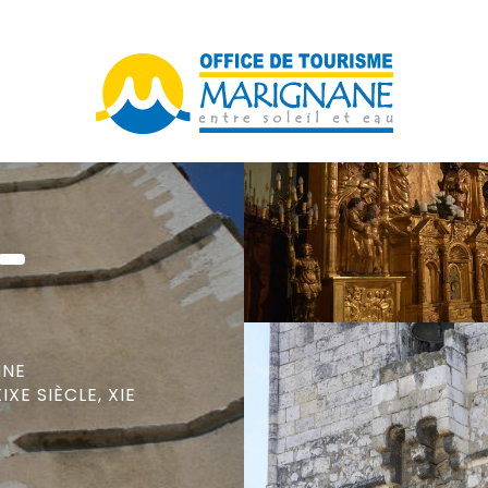
-
INE
XIXE SIÈCLE,
XIE