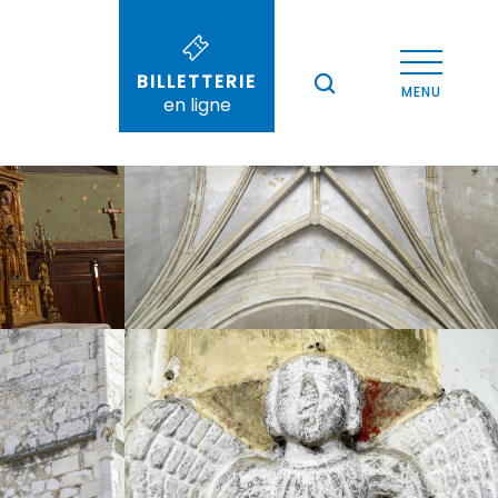
Voir les photos (5)
BILLETTERIE
--°
MENU
en ligne
Recherche