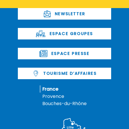
NEWSLETTER
ESPACE GROUPES
ESPACE PRESSE
TOURISME D’AFFAIRES
France
Provence
Bouches-du-Rhône