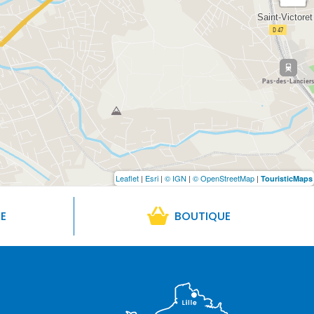
Leaflet
|
Esri
|
© IGN
|
© OpenStreetMap
|
TouristicMaps
RE
BOUTIQUE