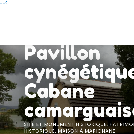
Aller
--°
au
contenu
principal
Pavillon
cynégétique
Cabane
camarguais
SITE ET MONUMENT HISTORIQUE,
PATRIMO
HISTORIQUE,
MAISON
À MARIGNANE