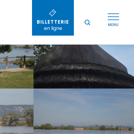
Voir les photos (5)
BILLETTERIE
--°
MENU
en ligne
Recherche