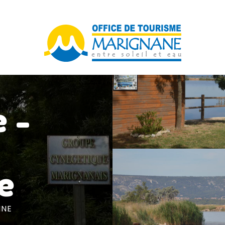
 -
e
INE