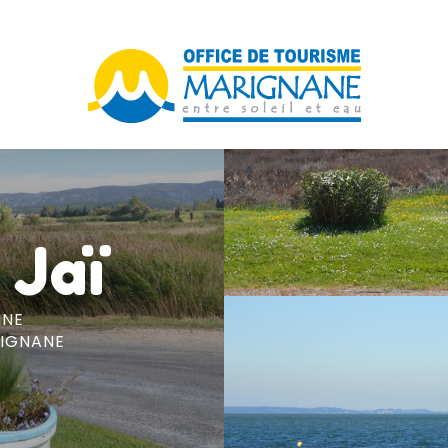
 Jaï
INE
IGNANE