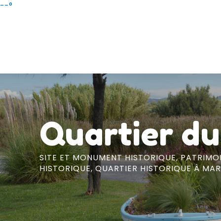
Aller
--°
au
contenu
principal
Quartier du
SITE ET MONUMENT HISTORIQUE,
PATRIMO
HISTORIQUE,
QUARTIER HISTORIQUE
À MAR