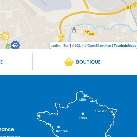
Leaflet
|
Esri
|
© IGN
|
© OpenStreetMap
|
TouristicMaps
RE
BOUTIQUE
rance
rovence