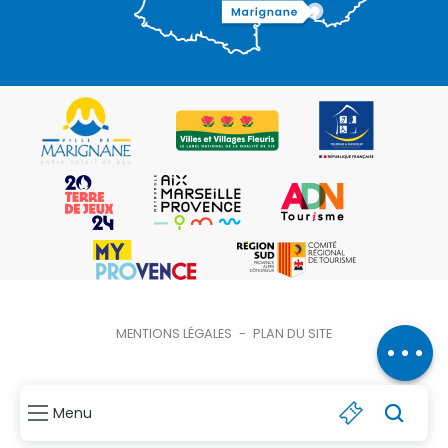
Description
Contacter
MENTIONS LÉGALES
-
PLAN DU SITE
par email
Menu
Recher