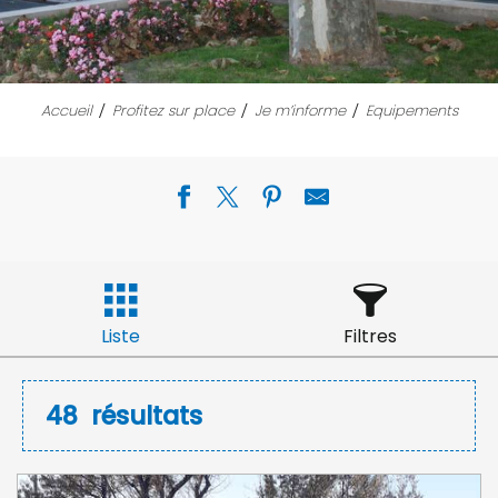
Accueil
Profitez sur place
Je m’informe
Equipements
Liste
Filtres
48
résultats