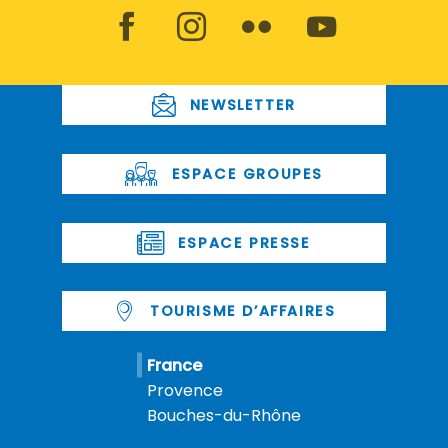
NEWSLETTER
ESPACE GROUPES
ESPACE PRESSE
TOURISME D’AFFAIRES
France
Provence
Bouches-du-Rhône