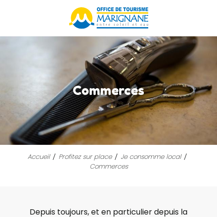
Aller
au
contenu
principal
Commerces
Accueil
Profitez sur place
Je consomme local
Commerces
Depuis toujours, et en particulier depuis la