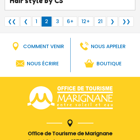
Hair style by CS
❮❮
❮
1
2
3
6+
12+
21
❯
❯❯
COMMENT VENIR
NOUS APPELER
NOUS ÉCRIRE
BOUTIQUE
Office de Tourisme de Marignane