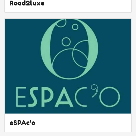
Road2luxe
eSPAc'o