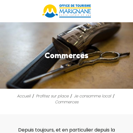
Aller
au
contenu
principal
Commerces
Accueil
Profitez sur place
Je consomme local
Commerces
Depuis toujours, et en particulier depuis la