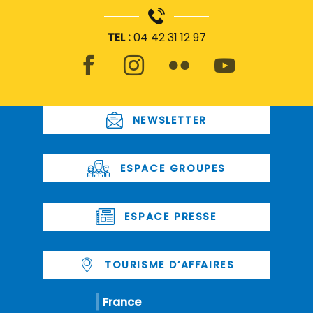
TEL :
04 42 31 12 97
NEWSLETTER
ESPACE GROUPES
ESPACE PRESSE
TOURISME D’AFFAIRES
France